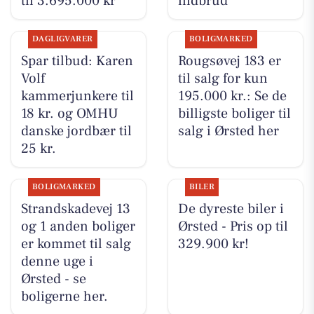
til 3.695.000 kr
indbrud
DAGLIGVARER
BOLIGMARKED
Spar tilbud: Karen
Rougsøvej 183 er
Volf
til salg for kun
kammerjunkere til
195.000 kr.: Se de
18 kr. og OMHU
billigste boliger til
danske jordbær til
salg i Ørsted her
25 kr.
BOLIGMARKED
BILER
Strandskadevej 13
De dyreste biler i
og 1 anden boliger
Ørsted - Pris op til
er kommet til salg
329.900 kr!
denne uge i
Ørsted - se
boligerne her.