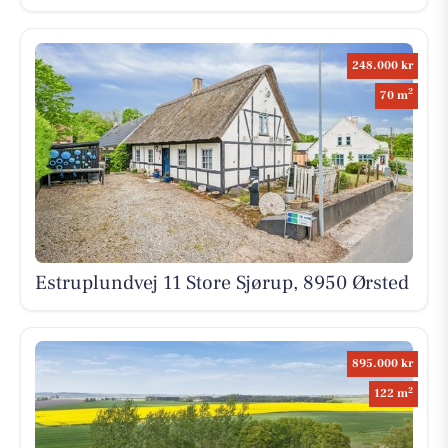
248.000 kr
2
70 m
Estruplundvej 11 Store Sjørup, 8950 Ørsted
895.000 kr
2
122 m