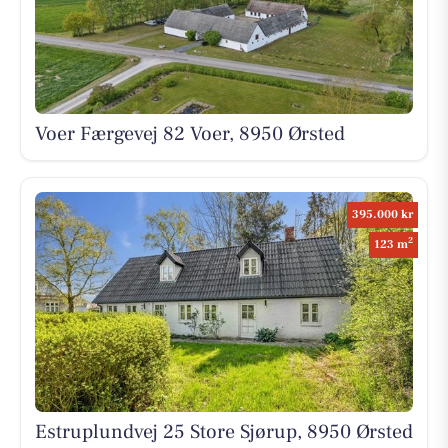
Voer Færgevej 82 Voer, 8950 Ørsted
395.000 kr
2
123 m
Estruplundvej 25 Store Sjørup, 8950 Ørsted