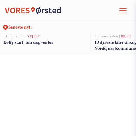
VORES
Ørsted
Seneste nyt ›
5 timer siden |
VEJRET
20 timer siden |
BILER
Kølig start, lun dag venter
10 dyreste biler til sa
Norddjurs Kommune