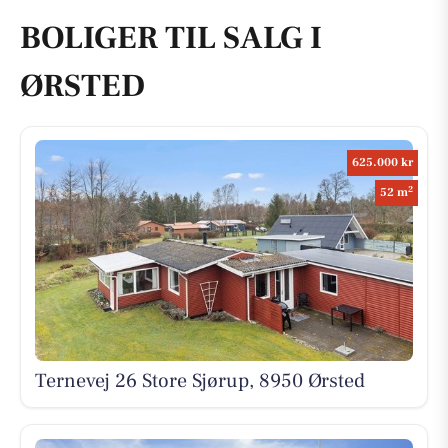
BOLIGER TIL SALG I
ØRSTED
625.000 kr
2
52 m
Ternevej 26 Store Sjørup, 8950 Ørsted