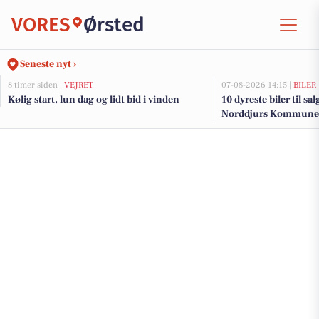
VORES
Ørsted
Seneste nyt ›
8 timer siden |
VEJRET
07-08-2026 14:15 |
BILER
Kølig start, lun dag og lidt bid i vinden
10 dyreste biler til sa
Norddjurs Kommune