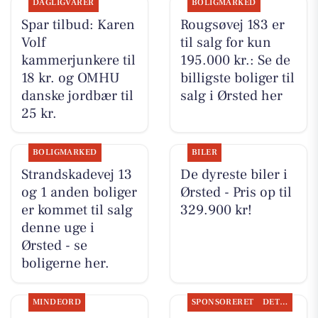
DAGLIGVARER
BOLIGMARKED
Spar tilbud: Karen
Rougsøvej 183 er
Volf
til salg for kun
kammerjunkere til
195.000 kr.: Se de
18 kr. og OMHU
billigste boliger til
danske jordbær til
salg i Ørsted her
25 kr.
BOLIGMARKED
BILER
Strandskadevej 13
De dyreste biler i
og 1 anden boliger
Ørsted - Pris op til
er kommet til salg
329.900 kr!
denne uge i
Ørsted - se
boligerne her.
MINDEORD
SPONSORERET
DET SKER