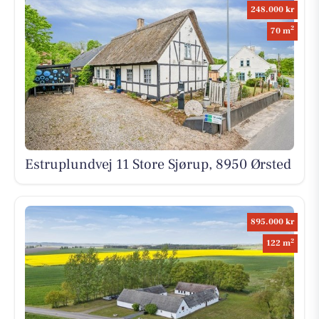
248.000 kr
2
70 m
Estruplundvej 11 Store Sjørup, 8950 Ørsted
895.000 kr
2
122 m