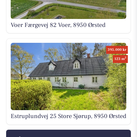
Voer Færgevej 82 Voer, 8950 Ørsted
395.000 kr
2
123 m
Estruplundvej 25 Store Sjørup, 8950 Ørsted