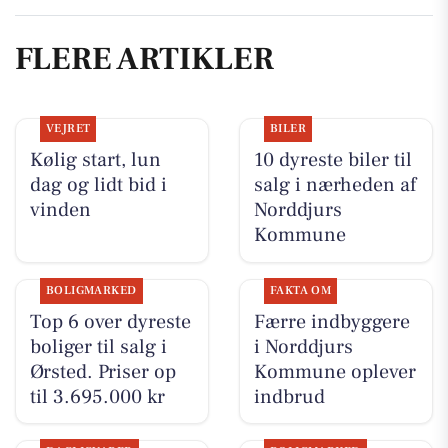
FLERE ARTIKLER
VEJRET
BILER
Kølig start, lun
10 dyreste biler til
dag og lidt bid i
salg i nærheden af
vinden
Norddjurs
Kommune
BOLIGMARKED
FAKTA OM
Top 6 over dyreste
Færre indbyggere
boliger til salg i
i Norddjurs
Ørsted. Priser op
Kommune oplever
til 3.695.000 kr
indbrud