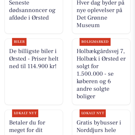
Seneste
Hver dag byder på
dødsannoncer og
nye oplevelser på
afdøde i Ørsted
Det Grønne
Museum
BILER
BOLIGMARKED
De billigste biler i
Holbækgårdsvej 7,
Ørsted - Priser helt
Holbæk i Ørsted er
ned til 114.900 kr!
solgt for
1.500.000 - se
køberen og 6
andre solgte
boliger
LOKALT NYT
LOKALT NYT
Betaler du for
Gratis bybusser i
meget for dit
Norddjurs hele