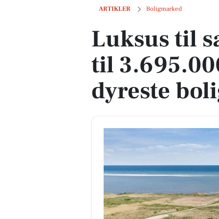
Luksus til salg: Spovevej 41 til 3.695.0
ARTIKLER
Boligmarked
Luksus til s
til 3.695.00
dyreste bol