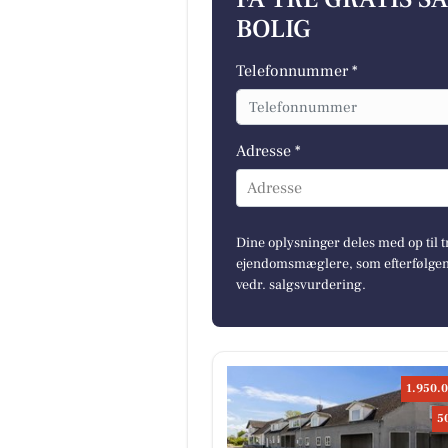
BOLIG
Telefonnummer *
Adresse *
Adresse
Dine oplysninger deles med op til t
ejendomsmæglere, som efterfølgend
vedr. salgsvurdering.
1.950.0
5