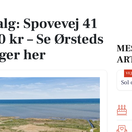
00 kr – Se Ørsteds dyreste boliger her
alg: Spovevej 41
0 kr – Se Ørsteds
ME
iger her
AR
VE
Sol 