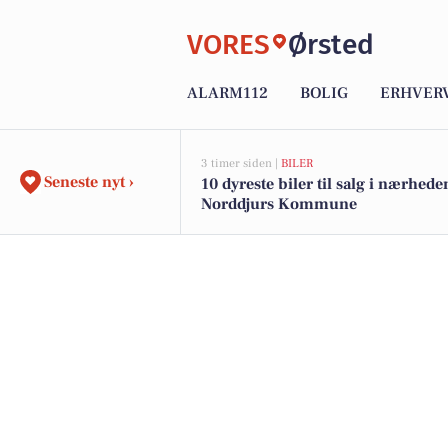
VORES
Ørsted
ALARM112
BOLIG
ERHVER
3 timer siden |
BILER
Seneste nyt ›
10 dyreste biler til salg i nærhede
Norddjurs Kommune