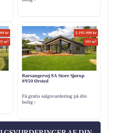
00 kr
2.195.000 kr
2
2
23 m
101 m
Rørsangervej 8A Store Sjørup
8950 Ørsted
Få gratis salgsvurdering på din
bolig ›
ALGSVURDERINGER AF DIN