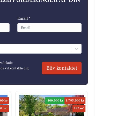
Email *
re lokale
Bliv kontaktet
e vil kontakte dig
00 kr
-100.000 kr
1.795.000 kr
2
2
07 m
222 m