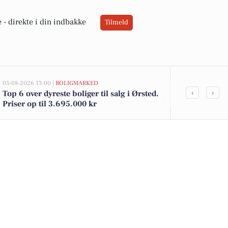
 -
direkte i din indbakke
Tilmeld
05-08-2026 13:00 |
BOLIGMARKED
02-08-2026 16:0
‹
›
Top 6 over dyreste boliger til salg i Ørsted.
Spar tilbud:
Priser op til 3.695.000 kr
18 kr. og OM