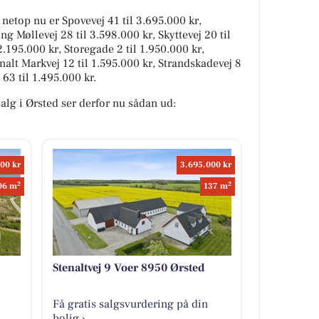
 netop nu er Spovevej 41 til 3.695.000 kr,
ing Møllevej 28 til 3.598.000 kr, Skyttevej 20 til
2.195.000 kr, Storegade 2 til 1.950.000 kr,
nalt Markvej 12 til 1.595.000 kr, Strandskadevej 8
 63 til 1.495.000 kr.
salg i Ørsted ser derfor nu sådan ud:
00 kr
3.695.000 kr
2
2
06 m
137 m
Stenaltvej 9 Voer 8950 Ørsted
Få gratis salgsvurdering på din
bolig ›