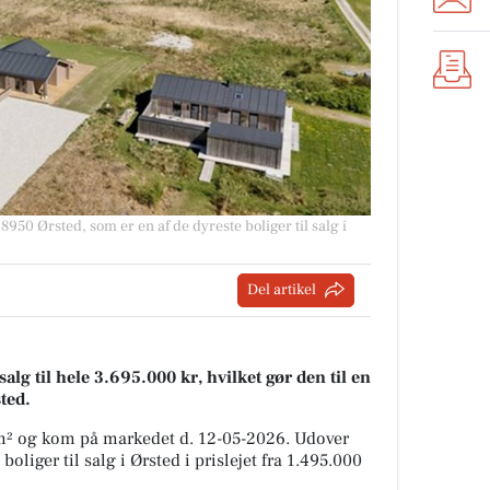
 8950 Ørsted, som er en af de dyreste boliger til salg i
Del artikel
alg til hele 3.695.000 kr, hvilket gør den til en
sted.
 m² og kom på markedet d. 12-05-2026. Udover
oliger til salg i Ørsted i prislejet fra 1.495.000