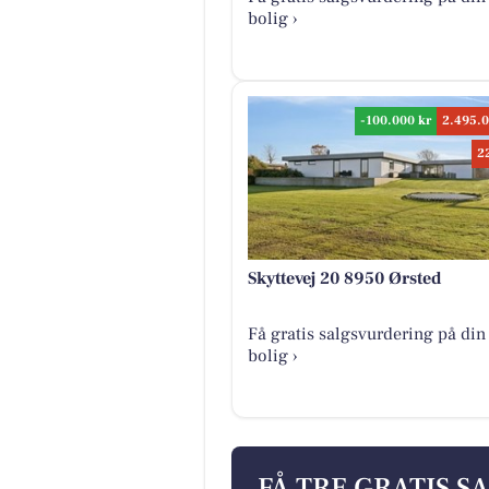
bolig ›
-100.000 kr
2.495.0
2
Skyttevej 20 8950 Ørsted
Få gratis salgsvurdering på din
bolig ›
FÅ TRE GRATIS S