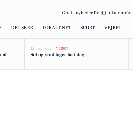
Gratis nyheder fra
dit
lokalområde
V
DET SKER
LOKALT NYT
SPORT
VEJRET
12 timer siden |
VEJRET
n af
Sol og vind tager fat i dag