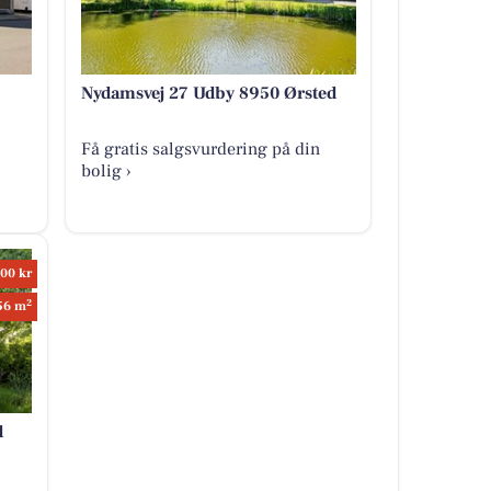
Nydamsvej 27 Udby 8950 Ørsted
Få gratis salgsvurdering på din
bolig ›
00 kr
2
56 m
d