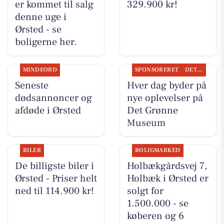
er kommet til salg
329.900 kr!
denne uge i
Ørsted - se
boligerne her.
MINDEORD
SPONSORERET
DET SKER
Seneste
Hver dag byder på
dødsannoncer og
nye oplevelser på
afdøde i Ørsted
Det Grønne
Museum
BILER
BOLIGMARKED
De billigste biler i
Holbækgårdsvej 7,
Ørsted - Priser helt
Holbæk i Ørsted er
ned til 114.900 kr!
solgt for
1.500.000 - se
køberen og 6