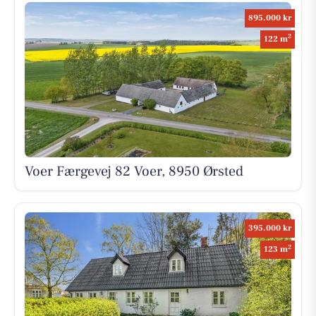
895.000 kr
2
122 m
Voer Færgevej 82 Voer, 8950 Ørsted
395.000 kr
2
123 m