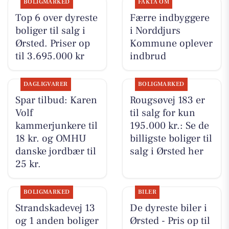
BOLIGMARKED
FAKTA OM
Top 6 over dyreste
Færre indbyggere
boliger til salg i
i Norddjurs
Ørsted. Priser op
Kommune oplever
til 3.695.000 kr
indbrud
DAGLIGVARER
BOLIGMARKED
Spar tilbud: Karen
Rougsøvej 183 er
Volf
til salg for kun
kammerjunkere til
195.000 kr.: Se de
18 kr. og OMHU
billigste boliger til
danske jordbær til
salg i Ørsted her
25 kr.
BOLIGMARKED
BILER
Strandskadevej 13
De dyreste biler i
og 1 anden boliger
Ørsted - Pris op til