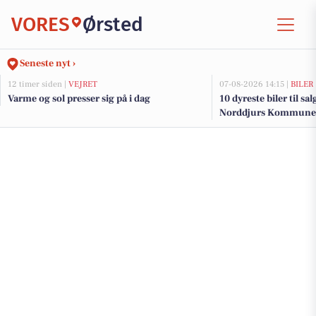
VORES
Ørsted
Seneste nyt ›
12 timer siden |
VEJRET
07-08-2026 14:15 |
BILER
Varme og sol presser sig på i dag
10 dyreste biler til sa
Norddjurs Kommune