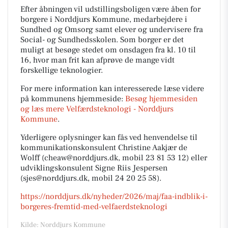
Efter åbningen vil udstillingsboligen være åben for
borgere i Norddjurs Kommune, medarbejdere i
Sundhed og Omsorg samt elever og undervisere fra
Social- og Sundhedsskolen. Som borger er det
muligt at besøge stedet om onsdagen fra kl. 10 til
16, hvor man frit kan afprøve de mange vidt
forskellige teknologier.
For mere information kan interesserede læse videre
på kommunens hjemmeside:
Besøg hjemmesiden
og læs mere Velfærdsteknologi - Norddjurs
Kommune
.
Yderligere oplysninger kan fås ved henvendelse til
kommunikationskonsulent Christine Aakjær de
Wolff (cheaw@norddjurs.dk, mobil 23 81 53 12) eller
udviklingskonsulent Signe Riis Jespersen
(sjes@norddjurs.dk, mobil 24 20 25 58).
https://norddjurs.dk/nyheder/2026/maj/faa-indblik-i-
borgeres-fremtid-med-velfaerdsteknologi
Kilde: Norddjurs Kommune