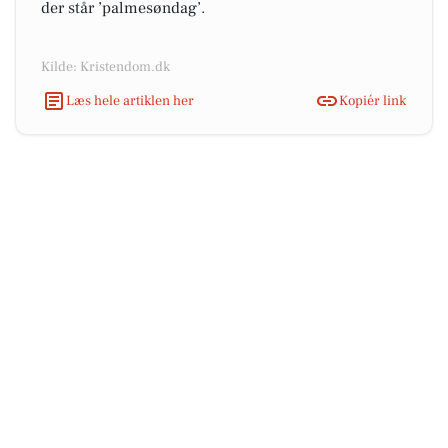
der står ’palmesøndag’.
Kilde: Kristendom.dk
Læs hele artiklen her
Kopiér link