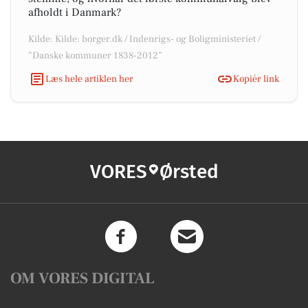
afholdt i Danmark?
Kilde: Kilde: borger.dk / Indenrigs- og Boligministeriet /
”Danske kommuner 1838-2012”
Læs hele artiklen her
Kopiér link
VORES
Ørsted
OM VORES DIGITAL