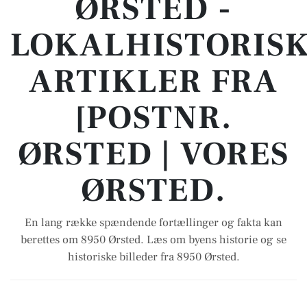
ØRSTED -
LOKALHISTORIS
ARTIKLER FRA
[POSTNR.
ØRSTED | VORES
ØRSTED.
En lang række spændende fortællinger og fakta kan
berettes om 8950 Ørsted. Læs om byens historie og se
historiske billeder fra 8950 Ørsted.