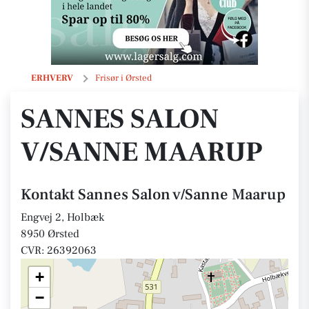
Sannes Salon v/Sanne Maarup
ERHVERV
Frisør i Ørsted
SANNES SALON
V/SANNE MAARUP
Kontakt Sannes Salon v/Sanne Maarup
Engvej 2, Holbæk
8950 Ørsted
CVR: 26392063
+
−