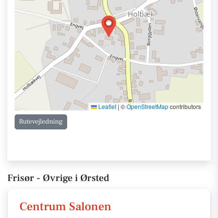
Leaflet
|
©
OpenStreetMap
contributors
Rutevejledning
Frisør - Øvrige i Ørsted
Centrum Salonen