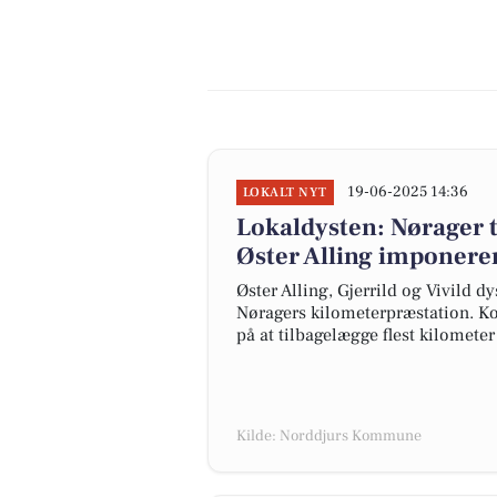
19-06-2025 14:36
LOKALT NYT
Lokaldysten: Nørager 
Øster Alling imponere
Øster Alling, Gjerrild og Vivild 
Nøragers kilometerpræstation. K
på at tilbagelægge flest kilomete
Kilde: Norddjurs Kommune