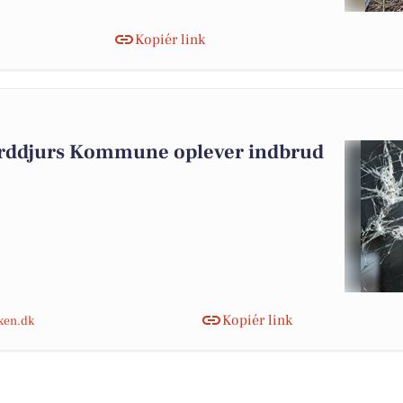
Kopiér link
orddjurs Kommune oplever indbrud
Kopiér link
nken.dk