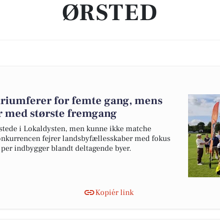
ØRSTED
triumferer for femte gang, mens
r med største fremgang
dystede i Lokaldysten, men kunne ikke matche
onkurrencen fejrer landsbyfællesskaber med fokus
r per indbygger blandt deltagende byer.
Kopiér link