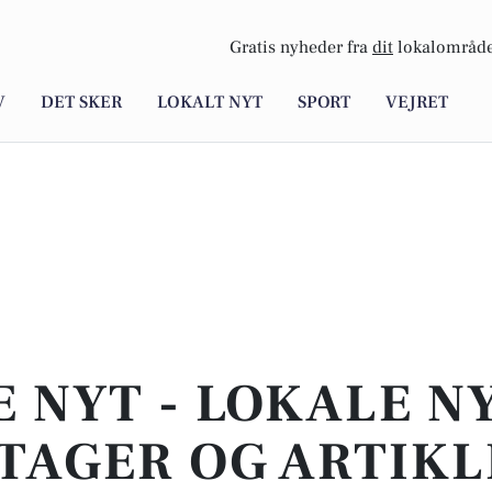
Gratis nyheder fra
dit
lokalområde
V
DET SKER
LOKALT NYT
SPORT
VEJRET
E NYT - LOKALE N
TAGER OG ARTIKL