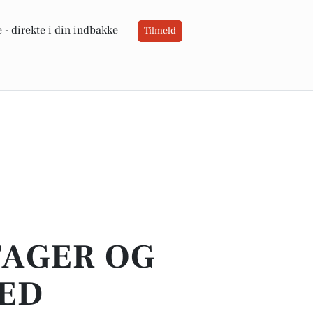
 -
direkte i din indbakke
Tilmeld
TAGER OG
TED