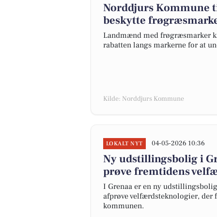
Norddjurs Kommune tilb
beskytte frøgræsmark
Landmænd med frøgræsmarker ka
rabatten langs markerne for at u
Kilde: Norddjurs Kommune
04-05-2026 10:36
LOKALT NYT
Ny udstillingsbolig i 
prøve fremtidens velf
I Grenaa er en ny udstillingsboli
afprøve velfærdsteknologier, der
kommunen.