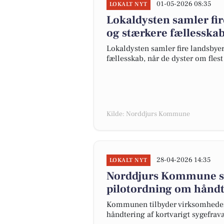
01-05-2026 08:35
LOKALT NYT
Lokaldysten samler fi
og stærkere fællesska
Lokaldysten samler fire landsby
fællesskab, når de dyster om fles
Kilde: Norddjurs Kommune
28-04-2026 14:35
LOKALT NYT
Norddjurs Kommune sø
pilotordning om håndt
Kommunen tilbyder virksomheder 
håndtering af kortvarigt sygefrav