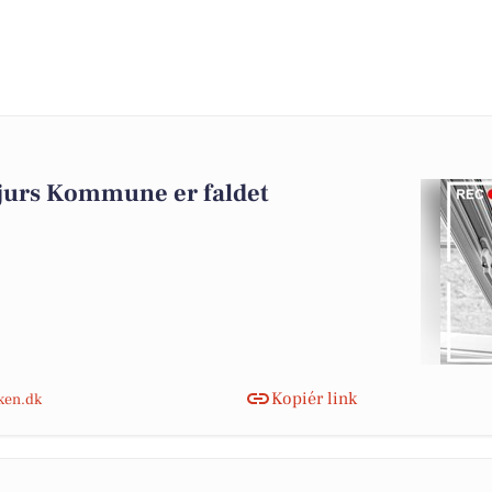
jurs Kommune er faldet
Kopiér link
nken.dk