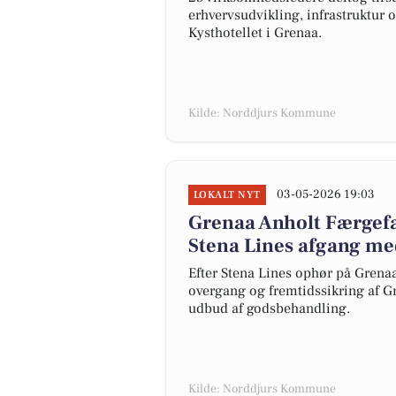
erhvervsudvikling, infrastruktur
Kysthotellet i Grenaa.
Kilde: Norddjurs Kommune
03-05-2026 19:03
LOKALT NYT
Grenaa Anholt Færgefa
Stena Lines afgang me
Efter Stena Lines ophør på Grena
overgang og fremtidssikring af G
udbud af godsbehandling.
Kilde: Norddjurs Kommune