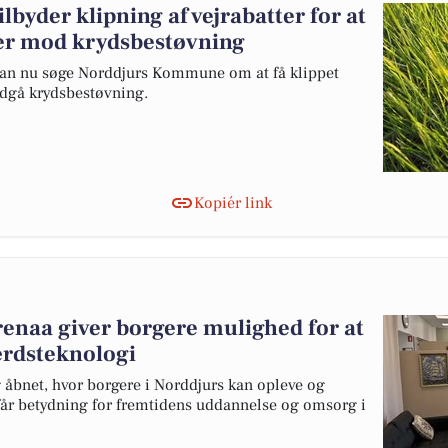
yder klipning af vejrabatter for at
er mod krydsbestøvning
n nu søge Norddjurs Kommune om at få klippet
ndgå krydsbestøvning.
Kopiér link
Grenaa giver borgere mulighed for at
ærdsteknologi
g åbnet, hvor borgere i Norddjurs kan opleve og
 får betydning for fremtidens uddannelse og omsorg i