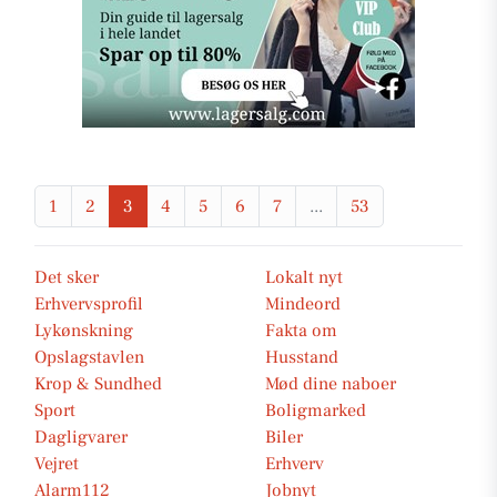
1
2
3
4
5
6
7
...
53
Det sker
Lokalt nyt
Erhvervsprofil
Mindeord
Lykønskning
Fakta om
Opslagstavlen
Husstand
Krop & Sundhed
Mød dine naboer
Sport
Boligmarked
Dagligvarer
Biler
Vejret
Erhverv
Alarm112
Jobnyt