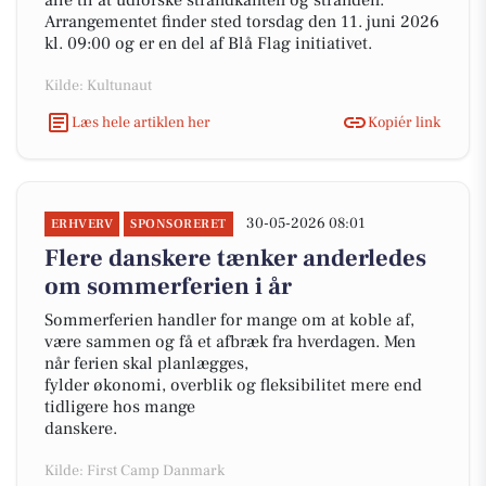
alle til at udforske strandkanten og stranden.
Arrangementet finder sted torsdag den 11. juni 2026
kl. 09:00 og er en del af Blå Flag initiativet.
Kilde: Kultunaut
Læs hele artiklen her
Kopiér link
30-05-2026 08:01
ERHVERV
SPONSORERET
Flere danskere tænker anderledes
om sommerferien i år
Sommerferien handler for mange om at koble af,
være sammen og få et afbræk fra hverdagen. Men
når ferien skal planlægges,
fylder økonomi, overblik og fleksibilitet mere end
tidligere hos mange
danskere.
Kilde: First Camp Danmark