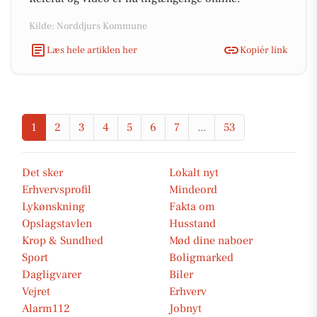
Kilde: Norddjurs Kommune
Læs hele artiklen her
Kopiér link
1
2
3
4
5
6
7
...
53
Det sker
Lokalt nyt
Erhvervsprofil
Mindeord
Lykønskning
Fakta om
Opslagstavlen
Husstand
Krop & Sundhed
Mød dine naboer
Sport
Boligmarked
Dagligvarer
Biler
Vejret
Erhverv
Alarm112
Jobnyt