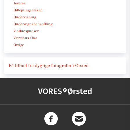
Tømrer
Udlejningselskab
Undervisning
Undervognsbehandling
Vinduespudser
Værtshus / bar
Øvrige
Få tilbud fra dygtige fotografer i Ørsted
VORES
Ørsted