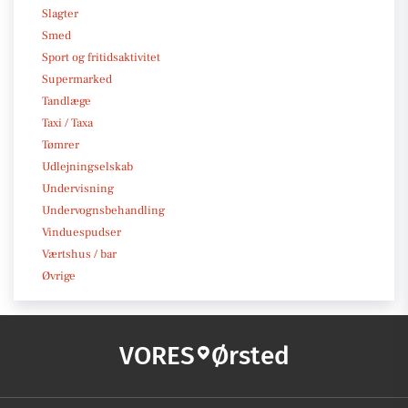
Slagter
Smed
Sport og fritidsaktivitet
Supermarked
Tandlæge
Taxi / Taxa
Tømrer
Udlejningselskab
Undervisning
Undervognsbehandling
Vinduespudser
Værtshus / bar
Øvrige
VORES
Ørsted